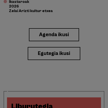
Ikastaroak
2026
Zelai Arizti kultur etxea
Enlace
Agenda ikusi
a
Eventos
Egutegia ikusi
Liburutegia