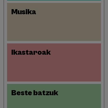
Musika
Ikastaroak
Beste batzuk