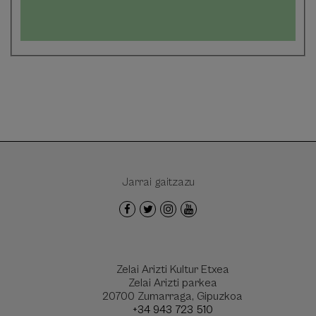
Jarrai gaitzazu
Zelai Arizti Kultur Etxea
Zelai Arizti parkea
20700 Zumarraga, Gipuzkoa
+34 943 723 510