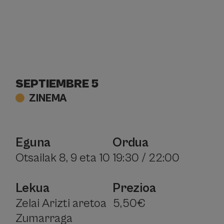
SEPTIEMBRE 5
ZINEMA
Eguna
Ordua
Otsailak 8, 9 eta 10
19:30 / 22:00
Lekua
Prezioa
Zelai Arizti aretoa
5,50€
Zumarraga