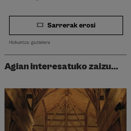
Sarrerak erosi
Hizkuntza: gaztelera
Agian interesatuko zaizu...