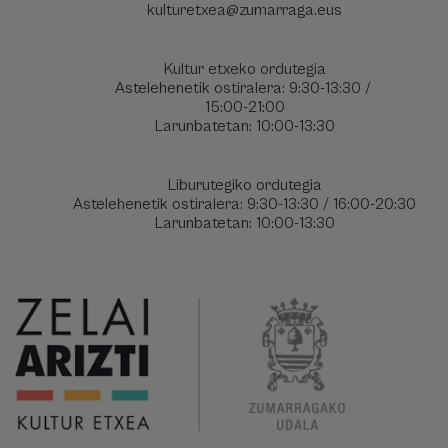
kulturetxea@zumarraga.eus
Kultur etxeko ordutegia
Astelehenetik ostiralera: 9:30-13:30 /
15:00-21:00
Larunbatetan: 10:00-13:30
Liburutegiko ordutegia
Astelehenetik ostiralera: 9:30-13:30 / 16:00-20:30
Larunbatetan: 10:00-13:30