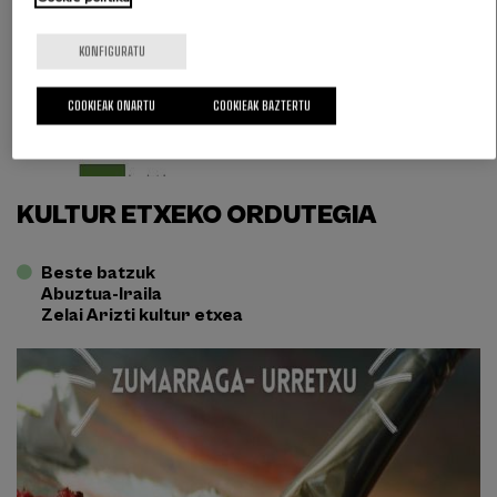
KONFIGURATU
COOKIEAK ONARTU
COOKIEAK BAZTERTU
KULTUR ETXEKO ORDUTEGIA
Beste batzuk
Abuztua-Iraila
Zelai Arizti kultur etxea