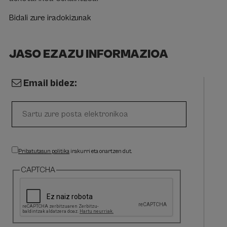
Bidali zure iradokizunak
JASO EZAZU INFORMAZIOA
Email bidez:
Pribatutasun politika
irakurri eta onartzen dut.
CAPTCHA