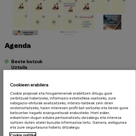
Agenda
Beste batzuk
Uztaila
Kultura
Cookieen erabilera
Cookie propioak eta hirugarrenenak erabiltzen ditugu gure
zerbitzuak hobetzeko, informazio estatistikoa osatzeko, zure
nabigazio-ohiturak analizatzeko, interes-taldeak zein diren
ondorioztatzeko, haien interesen profil bat sortzeko eta beste gune
batzuetan iragarki esanguratsuak erakusteko. Horri esker,
eskaintzen dugun edukia pertsonalizatu dezakegu eta interesa
sortzen duten atalei buruzko informazioa lortu. Gainera, webgunea
eta zure segurtasuna hobetu ditzakegu.
Cookie politika