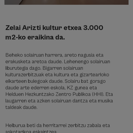
Zelai Arizti kultur etxea 3.000
m2-ko eraikina da.
Beheko solairuan harrera, areto nagusia eta
erakusketa aretoa daude. Lehenengo solairuan
liburutegia dago. Bigarren solairuan
kulturazerbitzuak eta kultura eta gizartearloko
elkarteen bulegoak daude. Solairu bat gorago
daude arte ederren eskola, KZ gunea eta
Helduen Hezkuntzako Zentro Publikoa (HHI). Eta
laugarren eta azken solairuan dantza eta musika
taldeak daude.
Helburua beti da herritarrei zerbitzu zabala eta
askotarikoa eskaintzea.