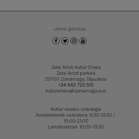
Jarrai gaitzazu
Zelai Arizti Kultur Etxea
Zelai Arizti parkea
20700 Zumarraga, Gipuzkoa
+34 943 723 510
kulturetxea@zumarraga.eus
Kultur etxeko ordutegia
Astelehenetik ostiralera: 9:30-13:30 /
15:00-21:00
Larunbatetan: 10:00-13:30