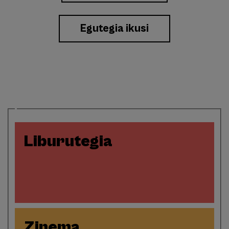
Eventos
Egutegia ikusi
Liburutegia
Zinema