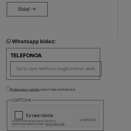
Bidali
Whatsapp bidez:
TELEFONOA
Pribatutasun politika
irakurri eta onartzen dut.
CAPTCHA