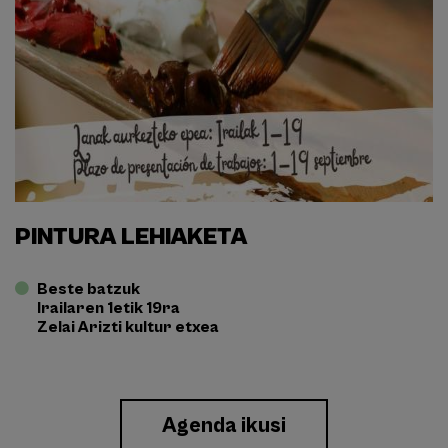
PINTURA LEHIAKETA
Beste batzuk
Irailaren 1etik 19ra
Zelai Arizti kultur etxea
Enlace
Agenda ikusi
a