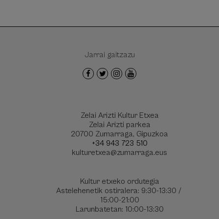
Jarrai gaitzazu
Zelai Arizti Kultur Etxea
Zelai Arizti parkea
20700 Zumarraga, Gipuzkoa
+34 943 723 510
kulturetxea@zumarraga.eus
Kultur etxeko ordutegia
Astelehenetik ostiralera: 9:30-13:30 /
15:00-21:00
Larunbatetan: 10:00-13:30