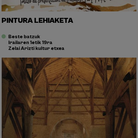
PINTURA LEHIAKETA
Beste batzuk
Irailaren 1etik 19ra
Zelai Arizti kultur etxea