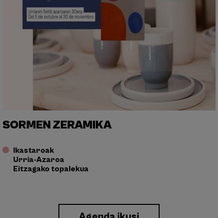
SORMEN ZERAMIKA
Ikastaroak
Urria-Azaroa
Eitzagako topalekua
Enlace
Agenda ikusi