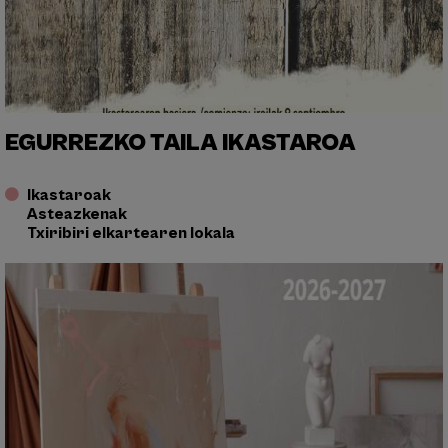
EGURREZKO TAILA IKASTAROA
Ikastaroak
Asteazkenak
Txiribiri elkartearen lokala