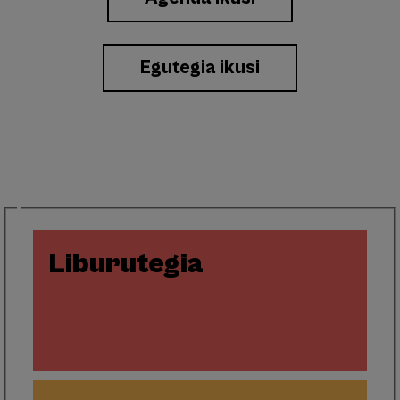
a
Eventos
Egutegia ikusi
Liburutegia