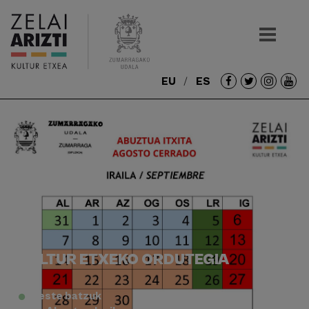
EU
ES
Redes
sociales
KULTUR ETXEKO ORDUTEGIA
Beste batzuk