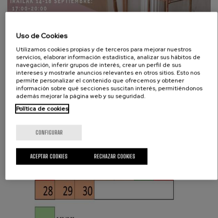
Uso de Cookies
ESCUELA DE BELLAS
Utilizamos cookies propias y de terceros para mejorar nuestros
servicios, elaborar información estadística, analizar sus hábitos de
ARTES
navegación, inferir grupos de interés, crear un perfil de sus
intereses y mostrarle anuncios relevantes en otros sitios. Esto nos
permite personalizar el contenido que ofrecemos y obtener
información sobre qué secciones suscitan interés, permitiéndonos
Cursos
además mejorar la página web y su seguridad.
Octubre-junio
Política de cookies
Casa de cultura Zelai Arizti
CONFIGURAR
ACEPTAR COOKIES
RECHAZAR COOKIES