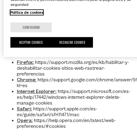
seguridad.
¿Cómo gestionar o administrar las
Política de cookies
cookies?
CONFIGURAR
Puedes permitir, bloquear o eliminar las cookies instaladas
en su equipo mediante la configuración de las opciones del
ACEPTAR COOKIES
RECHAZAR COOKIES
navegador instalado en su ordenador. Puedes obtener más
información sobre las opciones de tu navegador en:
Firefox:
https://support.mozilla.org/es/kb/habilitar-y-
deshabilitar-cookies-sitios-web-rastrear-
preferencias
Chrome:
https://support.google.com/chrome/answer/
hl=es
Internet Explorer:
https://support.microsoft.com/es-
es/help/17442/windows-internet-explorer-delete-
manage-cookies
Safari:
https://support.apple.com/es-
es/guide/safari/sfri11471/mac
Opera:
https://help.opera.com/en/latest/web-
preferences/#cookies