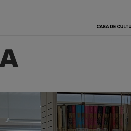
CASA DE CULT
Main
Menu
CA
ES