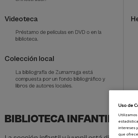
Videoteca
H
Préstamo de películas en DVD o en la
biblioteca.
Colección local
La bibliografía de Zumarraga está
compuesta por un fondo bibliográfico y
libros de autores locales.
Uso de C
Utilizamos 
BIBLIOTECA INFANTIL Y J
estadística
intereses y
que ofrece