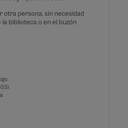
r otra persona, sin necesidad
 la biblioteca o en el buzón
ogo.
33).
us