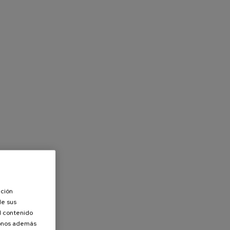
ación
de sus
el contenido
donos además