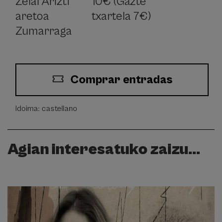
Zelai Arizti
10€ (Gazte
aretoa
txartela 7€)
Zumarraga
Comprar entradas
Idoima: castellano
Agian interesatuko zaizu...