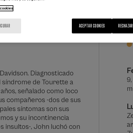
 cookies
IGURAR
ACEPTAR COOKIES
RECHAZAR
F
Davidson. Diagnosticado
9,
l síndrome de Tourette a
m
5 años, señalado como loco
us compañeros -dos de sus
L
ipales síntomas son sus
Ze
mos y su incontinencia
a
os insultos-, John luchó con