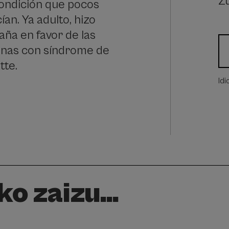
Z
ondición que pocos
ían. Ya adulto, hizo
ña en favor de las
nas con síndrome de
tte.
Id
o zaizu...