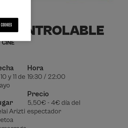
 COOKIES
INCONTROLABLE
CINE
echa
Hora
 10 y 11 de
19:30 / 22:00
ayo
Precio
ugar
5,50€ - 4€ día del
lai Arizti
espectador
retoa