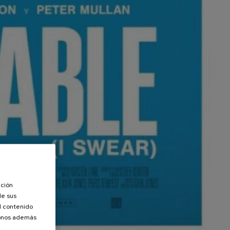
ación
de sus
el contenido
donos además