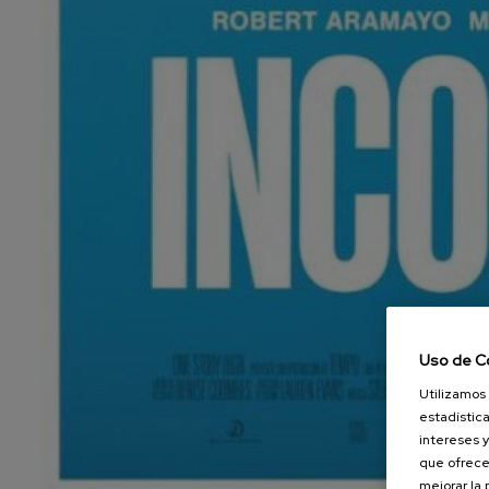
Uso de C
Utilizamos 
estadística
intereses y
que ofrece
mejorar la