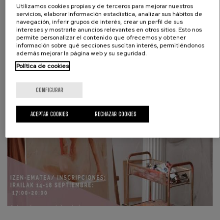
Utilizamos cookies propias y de terceros para mejorar nuestros
Teatro
servicios, elaborar información estadística, analizar sus hábitos de
2026 17:00
navegación, inferir grupos de interés, crear un perfil de sus
Labeaga aretoa
intereses y mostrarle anuncios relevantes en otros sitios. Esto nos
permite personalizar el contenido que ofrecemos y obtener
información sobre qué secciones suscitan interés, permitiéndonos
además mejorar la página web y su seguridad.
Política de cookies
CONFIGURAR
ACEPTAR COOKIES
RECHAZAR COOKIES