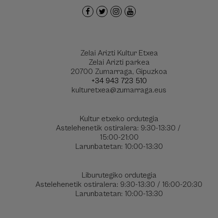
Zelai Arizti Kultur Etxea
Zelai Arizti parkea
20700 Zumarraga, Gipuzkoa
+34 943 723 510
kulturetxea@zumarraga.eus
Kultur etxeko ordutegia
Astelehenetik ostiralera: 9:30-13:30 /
15:00-21:00
Larunbatetan: 10:00-13:30
Liburutegiko ordutegia
Astelehenetik ostiralera: 9:30-13:30 / 16:00-20:30
Larunbatetan: 10:00-13:30