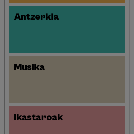
Antzerkia
Musika
Ikastaroak