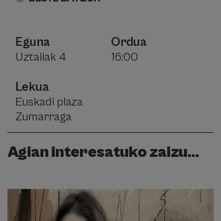
Eguna
Ordua
Uztailak 4
16:00
Lekua
Euskadi plaza
Zumarraga
Agian interesatuko zaizu...