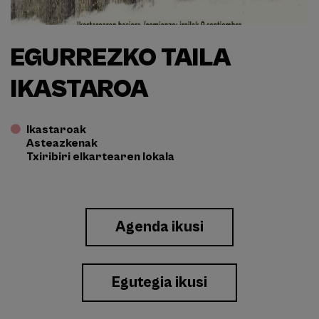
EGURREZKO TAILA
IKASTAROA
Ikastaroak
Asteazkenak
Txiribiri elkartearen lokala
Enlace
Agenda ikusi
a
Eventos
Egutegia ikusi