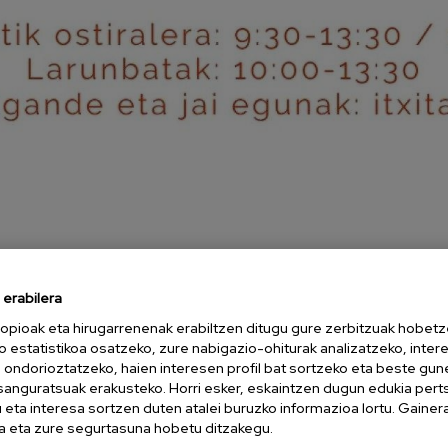
erabilera
opioak eta hirugarrenenak erabiltzen ditugu gure zerbitzuak hobetz
o estatistikoa osatzeko, zure nabigazio-ohiturak analizatzeko, inter
n ondorioztatzeko, haien interesen profil bat sortzeko eta beste gu
esanguratsuak erakusteko. Horri esker, eskaintzen dugun edukia pert
eta interesa sortzen duten atalei buruzko informazioa lortu. Gainer
 eta zure segurtasuna hobetu ditzakegu.