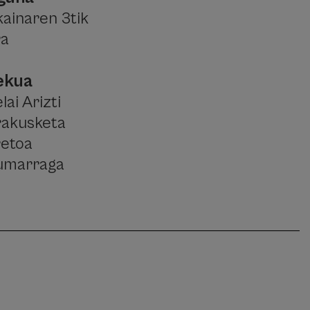
kainaren 3tik
ra
ekua
lai Arizti
rakusketa
retoa
umarraga