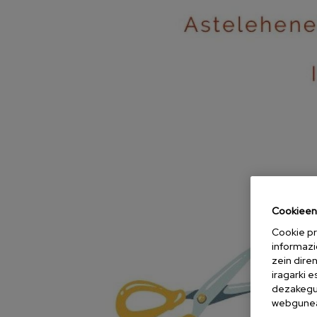
Cookieen 
Cookie pr
informazi
zein dire
iragarki 
dezakegu 
webgunea