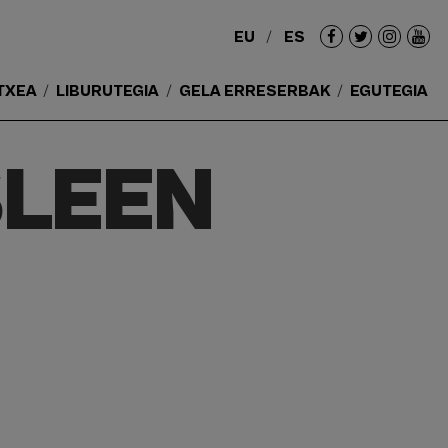
EU
ES
Redes
sociales
TXEA
LIBURUTEGIA
GELA ERRESERBAK
EGUTEGIA
SLEEN