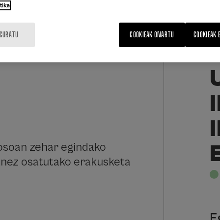
tika
IGURATU
COOKIEAK ONARTU
COOKIEAK 
osoan zehar egindako
anez osatutako erakusketa
E