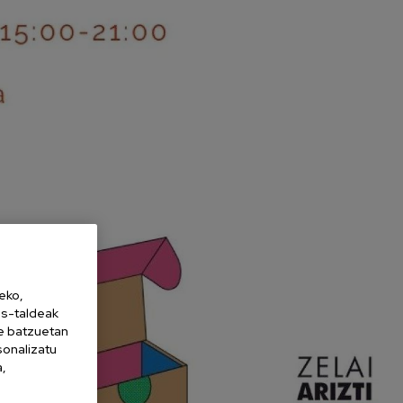
eko,
es-taldeak
ne batzuetan
sonalizatu
a,