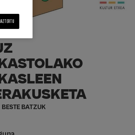
BAZTERTU
UZ
IKASTOLAKO
IKASLEEN
ERAKUSKETA
BESTE BATZUK
guna