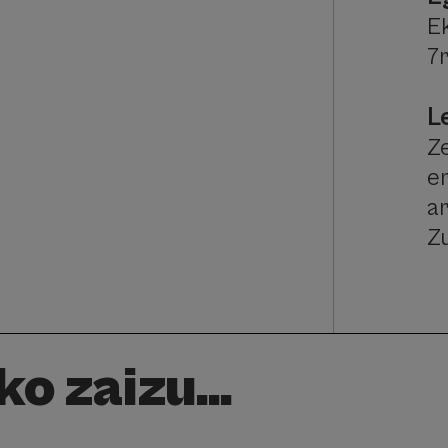
E
7
L
Ze
e
a
Z
o zaizu...