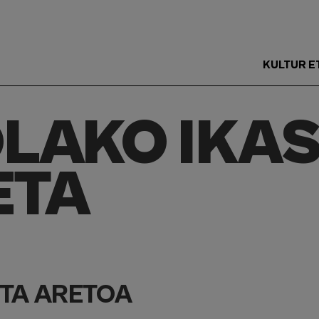
KULTUR E
Main
Menu
OLAKO IKA
ES
ETA
ETA ARETOA