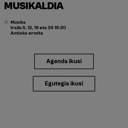
MUSIKALDIA
Musika
Iraila 5, 12, 19 eta 26 19:30
Antioko ermita
Enlace
Agenda ikusi
a
Eventos
Egutegia ikusi