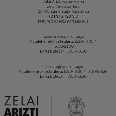
Zelai Arizti Kultur Etxea
Zelai Arizti parkea
20700 Zumarraga, Gipuzkoa
+34 943 723 510
kulturetxea@zumarraga.eus
Kultur etxeko ordutegia
Astelehenetik ostiralera: 9:30-13:30 /
15:00-21:00
Larunbatetan: 10:00-13:30
Liburutegiko ordutegia
Astelehenetik ostiralera: 9:30-13:30 / 16:00-20:30
Larunbatetan: 10:00-13:30