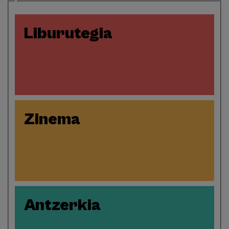
Liburutegia
Zinema
Antzerkia