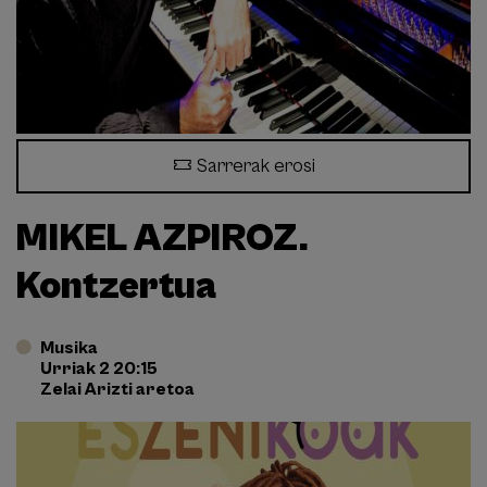
Sarrerak erosi
MIKEL AZPIROZ.
Kontzertua
Musika
Urriak 2 20:15
Zelai Arizti aretoa