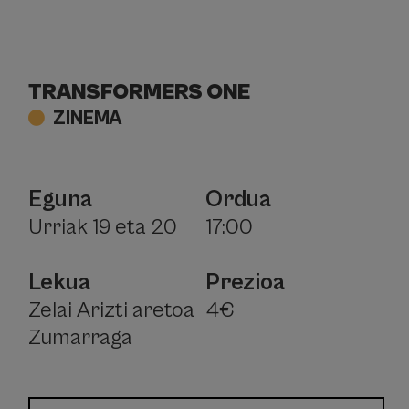
TRANSFORMERS ONE
ZINEMA
Eguna
Ordua
Urriak 19 eta 20
17:00
Lekua
Prezioa
Zelai Arizti aretoa
4€
Zumarraga