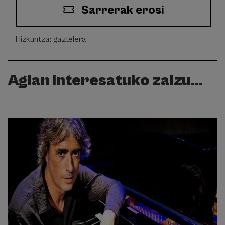
Sarrerak erosi
Hizkuntza: gaztelera
Agian interesatuko zaizu...