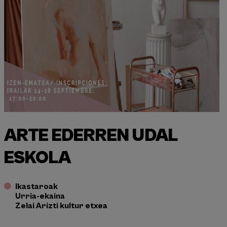
ARTE EDERREN UDAL
ESKOLA
Ikastaroak
Urria-ekaina
Zelai Arizti kultur etxea