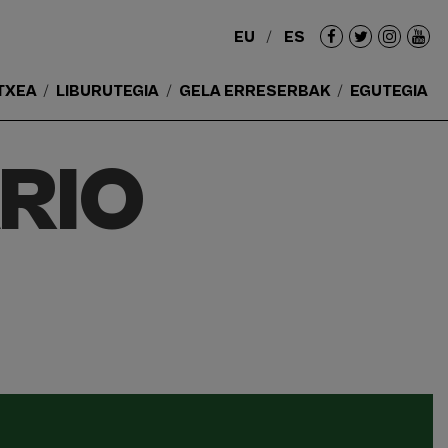
EU
ES
Redes
sociales
TXEA
LIBURUTEGIA
GELA ERRESERBAK
EGUTEGIA
RIO