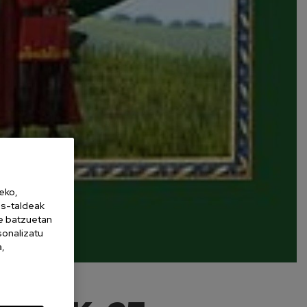
eko,
es-taldeak
ne batzuetan
sonalizatu
a,