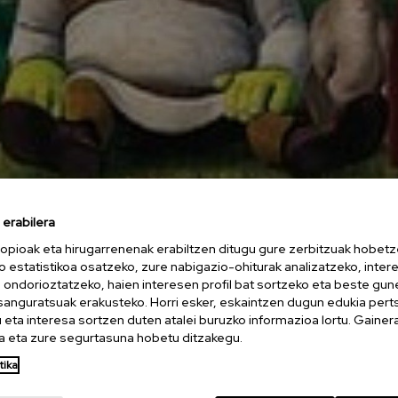
erabilera
opioak eta hirugarrenenak erabiltzen ditugu gure zerbitzuak hobetz
o estatistikoa osatzeko, zure nabigazio-ohiturak analizatzeko, inter
n ondorioztatzeko, haien interesen profil bat sortzeko eta beste gu
esanguratsuak erakusteko. Horri esker, eskaintzen dugun edukia pert
eta interesa sortzen duten atalei buruzko informazioa lortu. Gainer
 eta zure segurtasuna hobetu ditzakegu.
tika