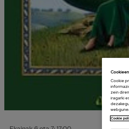
Cookieen 
Cookie pr
informazi
zein dire
iragarki 
dezakegu 
webgunea
Cookie poli
Ekainak 6 eta 7: 17:00