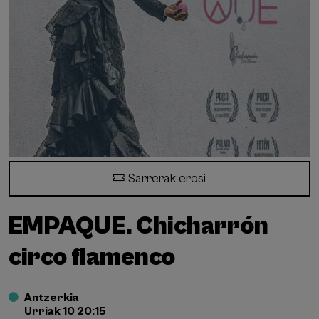
Sarrerak erosi
EMPAQUE. Chicharrón
circo flamenco
Antzerkia
Urriak 10 20:15