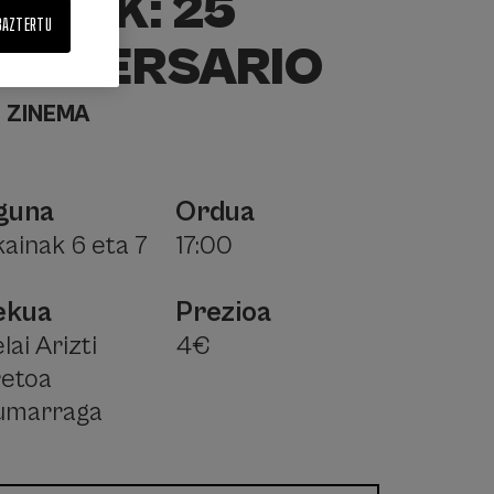
SHREK: 25
BAZTERTU
ANIVERSARIO
ZINEMA
guna
Ordua
kainak 6 eta 7
17:00
ekua
Prezioa
lai Arizti
4€
retoa
umarraga