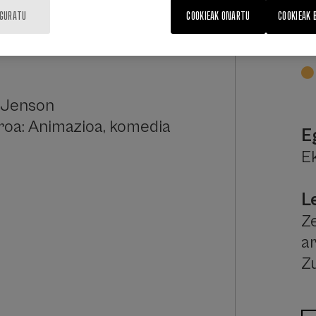
IGURATU
COOKIEAK ONARTU
COOKIEAK 
 Jenson
oa: Animazioa, komedia
E
E
L
Ze
a
Z