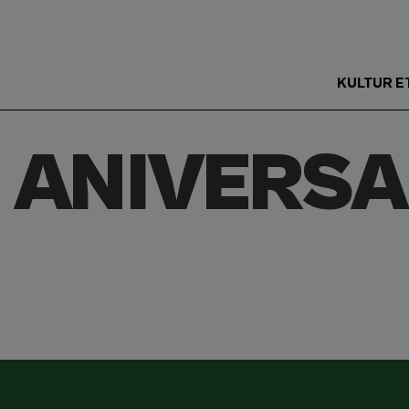
KULTUR E
Main
Menu
5 ANIVERSA
ES