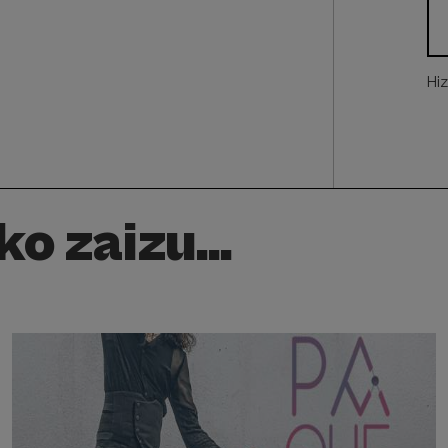
Hi
o zaizu...