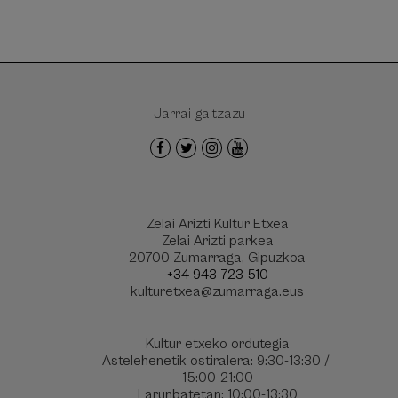
Jarrai gaitzazu
Zelai Arizti Kultur Etxea
Zelai Arizti parkea
20700 Zumarraga, Gipuzkoa
+34 943 723 510
kulturetxea@zumarraga.eus
Kultur etxeko ordutegia
Astelehenetik ostiralera: 9:30-13:30 /
15:00-21:00
Larunbatetan: 10:00-13:30