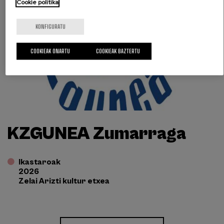
Cookie politika
KONFIGURATU
COOKIEAK ONARTU
COOKIEAK BAZTERTU
KZGUNEA Zumarraga
Ikastaroak
2026
Zelai Arizti kultur etxea
Enlace