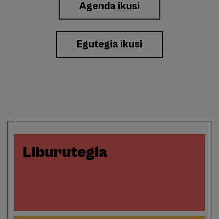
Agenda ikusi
a
Eventos
Egutegia ikusi
Liburutegia