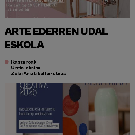
ARTE EDERREN UDAL
ESKOLA
Ikastaroak
Urria-ekaina
Zelai Arizti kultur etxea