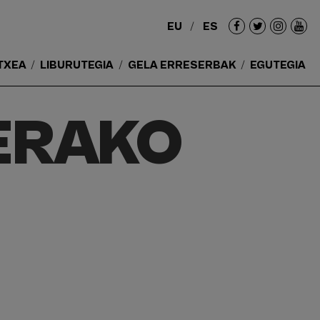
EU
ES
Redes
sociales
TXEA
LIBURUTEGIA
GELA ERRESERBAK
EGUTEGIA
ERAKO