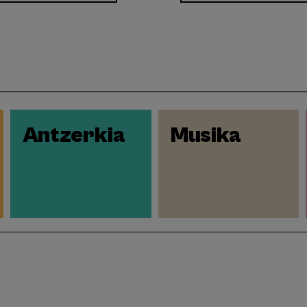
Antzerkia
Musika