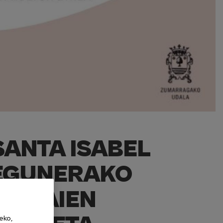
SANTA ISABEL
EGUNERAKO
MAHAIEN
eko,