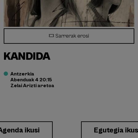
Sarrerak erosi
KANDIDA
Antzerkia
Abenduak 4 20:15
Zelai Arizti aretoa
Agenda ikusi
Egutegia ikus