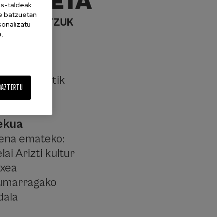
ZOZKETA
es-taldeak
ne batzuetan
BESTE BATZUK
sonalizatu
a,
guna
kainaren 1etik
BAZTERTU
ra
ekua
zena emateko:
lai Arizti kultur
txea
umarragako
dala