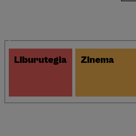
Eventos
Liburutegia
Zinema