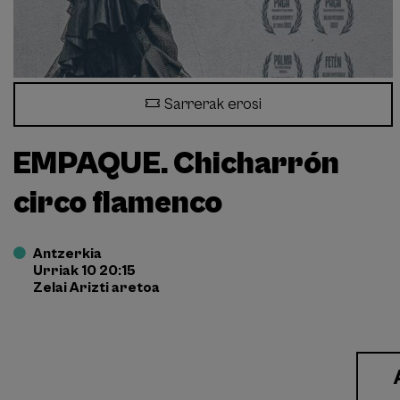
Sarrerak erosi
EMPAQUE. Chicharrón
circo flamenco
Antzerkia
Urriak 10 20:15
Zelai Arizti aretoa
Enlace
a