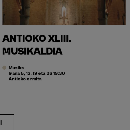
ANTIOKO XLIII.
MUSIKALDIA
Musika
Iraila 5, 12, 19 eta 26 19:30
Antioko ermita
i