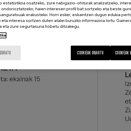
o estatistikoa osatzeko, zure nabigazio-ohiturak analizatzeko, inter
karnetak aurkeztu beharko
n ondorioztatzeko, haien interesen profil bat sortzeko eta beste gu
eharko dute.
esanguratsuak erakusteko. Horri esker, eskaintzen dugun edukia pert
eta interesa sortzen duten atalei buruzko informazioa lortu. Gainer
 eta zure segurtasuna hobetu ditzakegu.
tika
E
E
IGURATU
COOKIEAK ONARTU
COOKIEAK 
11
KETA
L
ta: ekainak 15
I
Ze
e
Z
U