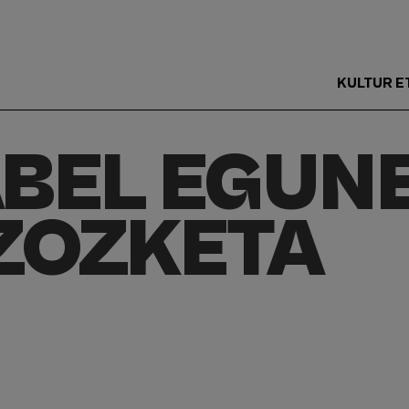
KULTUR E
Main
Menu
ABEL EGUN
ES
ZOZKETA