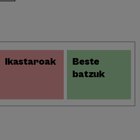
Ikastaroak
Beste
batzuk