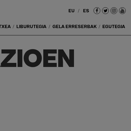
EU
ES
Redes
sociales
TXEA
LIBURUTEGIA
GELA ERRESERBAK
EGUTEGIA
ZIOEN