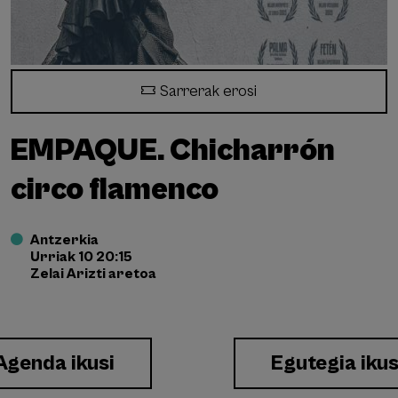
Sarrerak erosi
EMPAQUE. Chicharrón
circo flamenco
Antzerkia
Urriak 10 20:15
Zelai Arizti aretoa
Agenda ikusi
Egutegia ikus