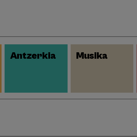
Antzerkia
Musika