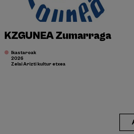
KZGUNEA Zumarraga
Ikastaroak
2026
Zelai Arizti kultur etxea
Enlace
a