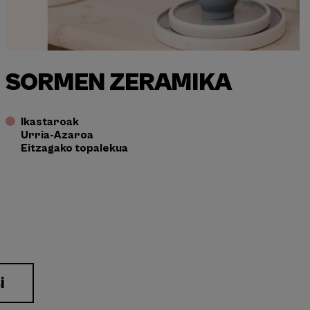
SORMEN ZERAMIKA
Ikastaroak
Urria-Azaroa
Eitzagako topalekua
i