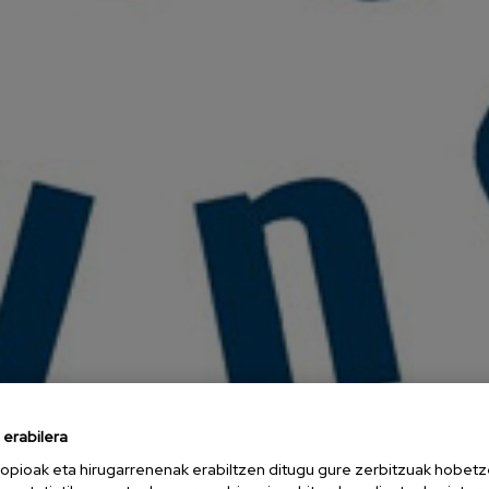
erabilera
opioak eta hirugarrenenak erabiltzen ditugu gure zerbitzuak hobetz