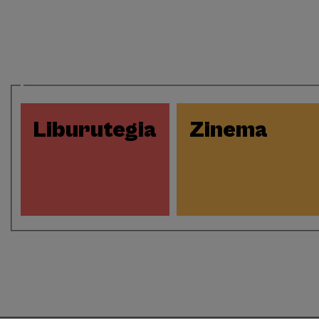
Eventos
Liburutegia
Zinema