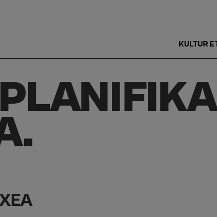
KULTUR E
Main
Menu
PLANIFIKA
ES
A.
TXEA