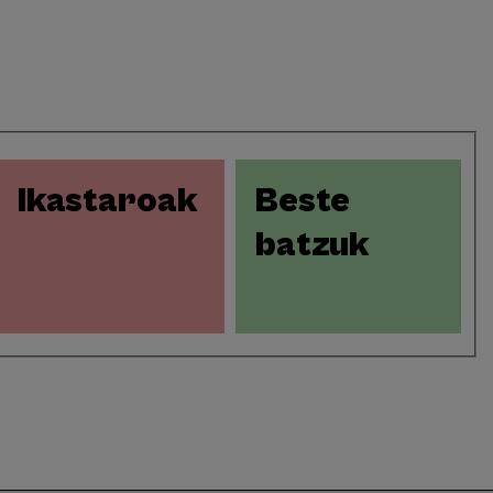
Ikastaroak
Beste
batzuk