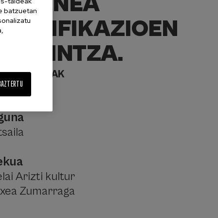
KZGUNEA
es-taldeak
ne batzuetan
PLANIFIKAZIOEN
sonalizatu
a,
ESKAINTZA.
IKASTAROAK
BAZTERTU
guna
saila
ekua
lai Arizti kultur
txea Zumarraga