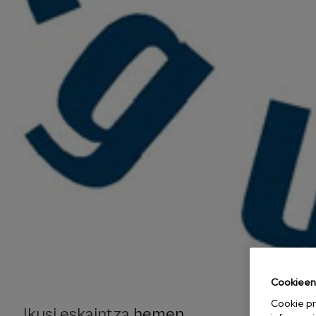
Cookieen 
Cookie pr
Ikusi eskaintza
hemen