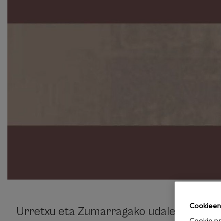
Cookieen 
Urretxu eta Zumarragako udaletako kul
Cookie pr