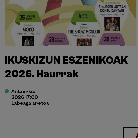
IKUSKIZUN ESZENIKOAK
2026. Haurrak
Antzerkia
2026 17:00
Labeaga aretoa
Enlace