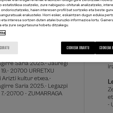
RRE SARIAK 2025
o estatistikoa osatzeko, zure nabigazio-ohiturak analizatzeko, inter
n ondorioztatzeko, haien interesen profil bat sortzeko eta beste gu
esanguratsuak erakusteko. Horri esker, eskaintzen dugun edukia pert
eta interesa sortzen duten atalei buruzko informazioa lortu. Gainer
 eta zure segurtasuna hobetu ditzakegu.
tika
E
IGURATU
COOKIEAK ONARTU
COOKIEAK 
L
purunea kultur etxea.-
a
agirre Saria 2025.- Jauregi
ir
, 19.- 20700 URRETXU
i Arizti kultur etxea.-
L
agirre Saria 2025.- Legazpi
Ze
kalea, 7.-20700 - ZUMARRAGA
e
- 