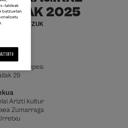
es-taldeak
SARIAK 2025
ne batzuetan
sonalizatu
a,
BESTE BATZUK
guna
BAZTERTU
anak
urkezteko epea:
ailak 29
ekua
lai Arizti kultur
txea Zumarraga
Urretxu