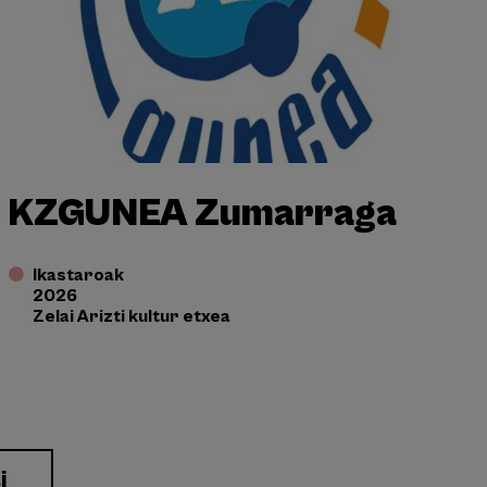
KZGUNEA Zumarraga
Ikastaroak
2026
Zelai Arizti kultur etxea
i