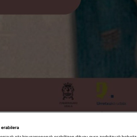
erabilera
tura batzordeek
BERTSO
,
opioak eta hirugarrenenak erabiltzen ditugu gure zerbitzuak hobetz