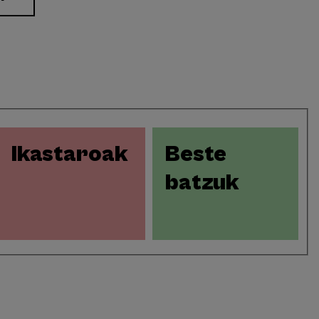
Ikastaroak
Beste
batzuk