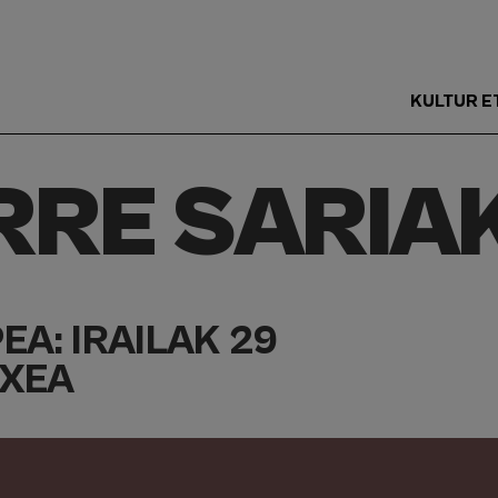
KULTUR E
Main
Menu
RRE SARIA
ES
A: IRAILAK 29
TXEA