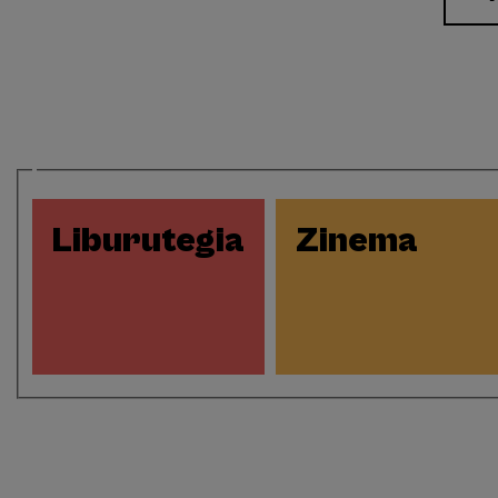
a
Eventos
Liburutegia
Zinema