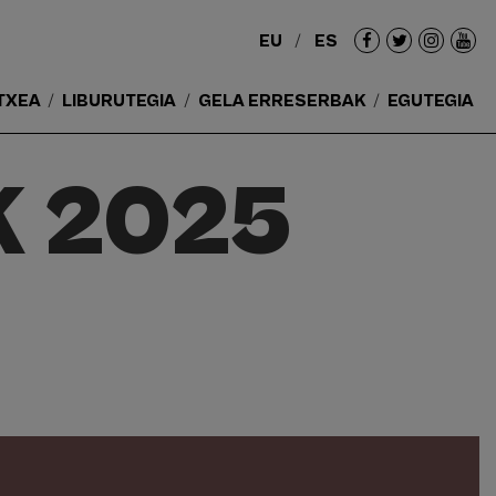
EU
ES
Redes
sociales
TXEA
LIBURUTEGIA
GELA ERRESERBAK
EGUTEGIA
K 2025