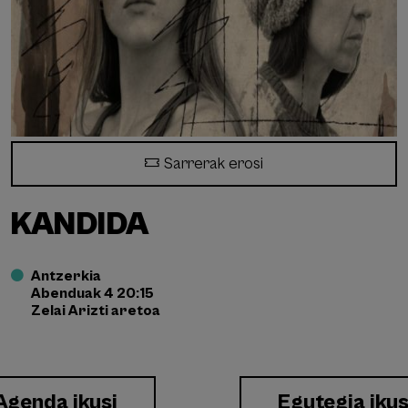
Sarrerak erosi
KANDIDA
Antzerkia
Abenduak 4 20:15
Zelai Arizti aretoa
Agenda ikusi
Egutegia ikus