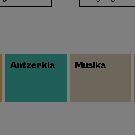
Antzerkia
Musika