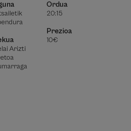
guna
Ordua
sailetik
20:15
bendura
Prezioa
ekua
10€
lai Arizti
retoa
umarraga