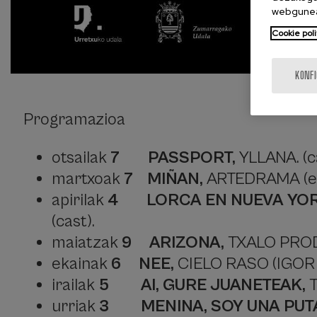
webgunea
Cookie poli
KONF
Programazioa
otsailak
7
PASSPORT,
YLLANA. (c
martxoak
7
MIÑAN,
ARTEDRAMA (eu
apirilak
4
LORCA EN NUEVA YOR
(cast).
maiatzak
9
ARIZONA,
TXALO PROD
ekainak
6
NEE,
CIELO RASO (IGOR 
irailak
5
AI, GURE JUANETEAK,
urriak
3
MENINA, SOY UNA PUT