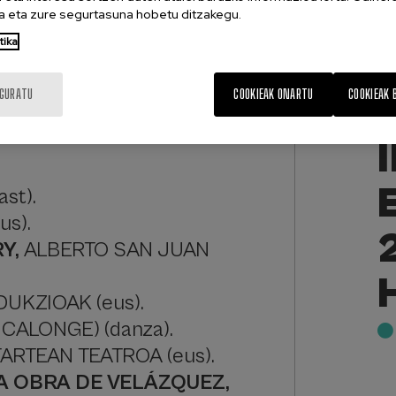
 eta zure segurtasuna hobetu ditzakegu.
tika
IGURATU
COOKIEAK ONARTU
COOKIEAK 
ast).
s).
Y,
ALBERTO SAN JUAN
UKZIOAK (eus).
CALONGE) (danza).
TARTEAN TEATROA (eus).
A OBRA DE VELÁZQUEZ,