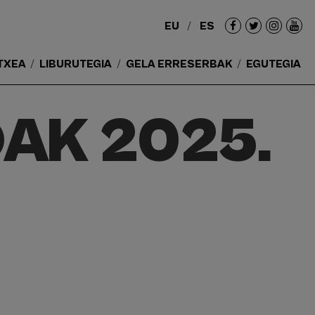
EU
ES
Redes
sociales
TXEA
LIBURUTEGIA
GELA ERRESERBAK
EGUTEGIA
AK 2025.