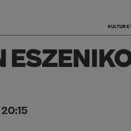
KULTUR E
Main
Menu
N ESZENIKO
ES
20:15