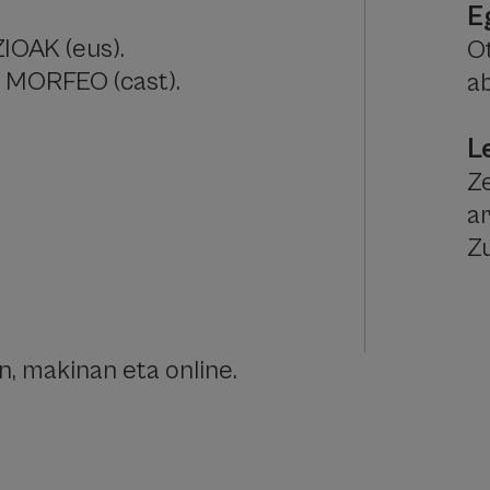
E
OAK (eus).
Ot
 MORFEO (cast).
a
L
Ze
a
Z
an, makinan eta online.