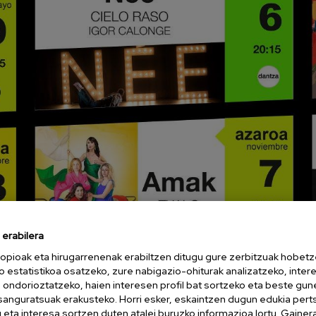
erabilera
opioak eta hirugarrenenak erabiltzen ditugu gure zerbitzuak hobetz
o estatistikoa osatzeko, zure nabigazio-ohiturak analizatzeko, inter
n ondorioztatzeko, haien interesen profil bat sortzeko eta beste gu
esanguratsuak erakusteko. Horri esker, eskaintzen dugun edukia pert
eta interesa sortzen duten atalei buruzko informazioa lortu. Gainer