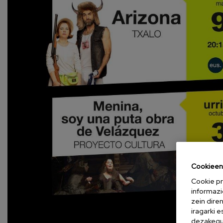
Cookieen 
Cookie pr
informazi
zein dire
iragarki 
dezakegu 