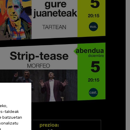
eko,
es-taldeak
ne batzuetan
sonalizatu
a,