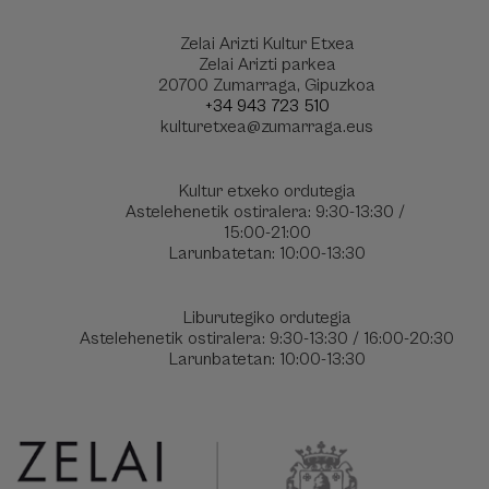
Zelai Arizti Kultur Etxea
Zelai Arizti parkea
20700 Zumarraga, Gipuzkoa
+34 943 723 510
kulturetxea@zumarraga.eus
Kultur etxeko ordutegia
Astelehenetik ostiralera: 9:30-13:30 /
15:00-21:00
Larunbatetan: 10:00-13:30
Liburutegiko ordutegia
Astelehenetik ostiralera: 9:30-13:30 / 16:00-20:30
Larunbatetan: 10:00-13:30