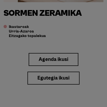
SORMEN ZERAMIKA
Ikastaroak
Urria-Azaroa
Eitzagako topalekua
Enlace
Agenda ikusi
a
Eventos
Egutegia ikusi