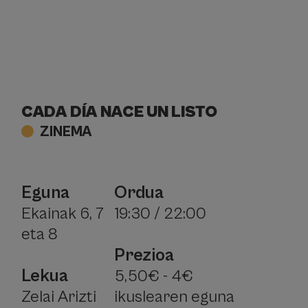
CADA DÍA NACE UN LISTO
ZINEMA
Eguna
Ordua
Ekainak 6, 7
19:30 / 22:00
eta 8
Prezioa
Lekua
5,50€ - 4€
Zelai Arizti
ikuslearen eguna