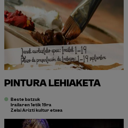
PINTURA LEHIAKETA
Beste batzuk
Irailaren 1etik 19ra
Zelai Arizti kultur etxea