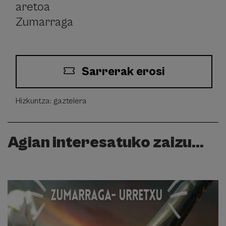
aretoa
Zumarraga
Sarrerak erosi
Hizkuntza: gaztelera
Agian interesatuko zaizu...