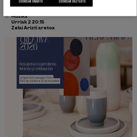
COOKIEAK ONARTU
COOKIEAK BAZTERTU
Musika
Urriak 2 20:15
Zelai Arizti aretoa