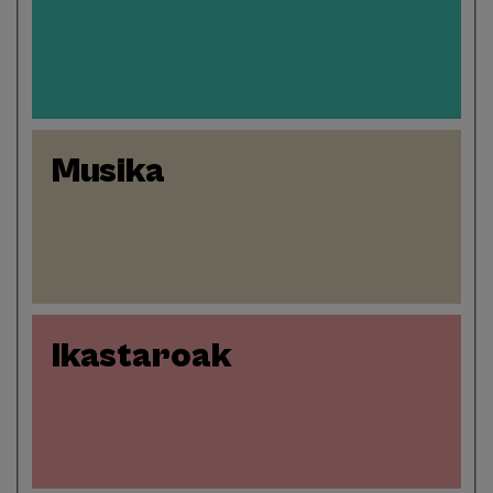
Musika
Ikastaroak