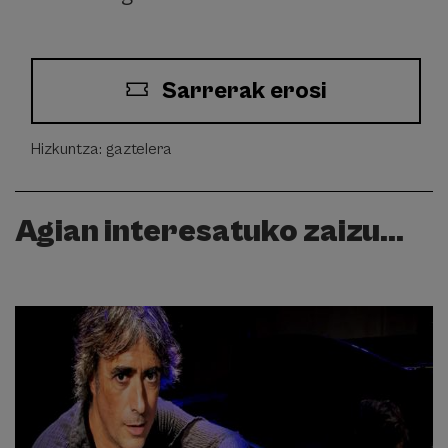
Sarrerak erosi
Hizkuntza: gaztelera
Agian interesatuko zaizu...