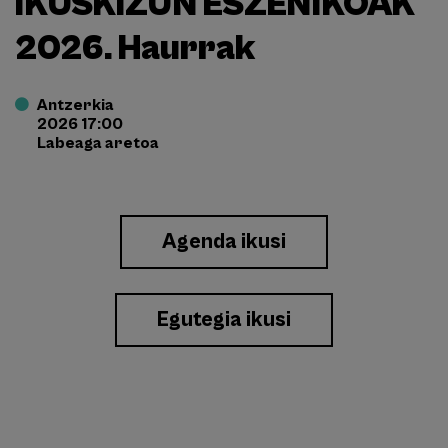
IKUSKIZUN ESZENIKOAK
2026. Haurrak
Antzerkia
2026 17:00
Labeaga aretoa
Enlace
Agenda ikusi
a
Eventos
Egutegia ikusi