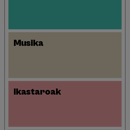
Musika
Ikastaroak