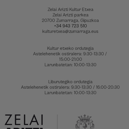
Zelai Arizti Kultur Etxea
Zelai Arizti parkea
20700 Zumarraga, Gipuzkoa
+34 943 723 510
kulturetxea@zumarraga.eus
Kultur etxeko ordutegia
Astelehenetik ostiralera: 9:30-13:30 /
15:00-21:00
Larunbatetan: 10:00-13:30
Liburutegiko ordutegia
Astelehenetik ostiralera: 9:30-13:30 / 16:00-20:30
Larunbatetan: 10:00-13:30