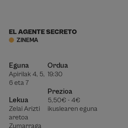
EL AGENTE SECRETO
ZINEMA
Eguna
Ordua
Apirilak 4, 5,
19:30
6 eta 7
Prezioa
Lekua
5,50€ - 4€
Zelai Arizti
ikuslearen eguna
aretoa
Zumarraga