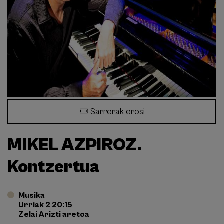
Sarrerak erosi
MIKEL AZPIROZ.
Kontzertua
Musika
Urriak 2 20:15
Zelai Arizti aretoa