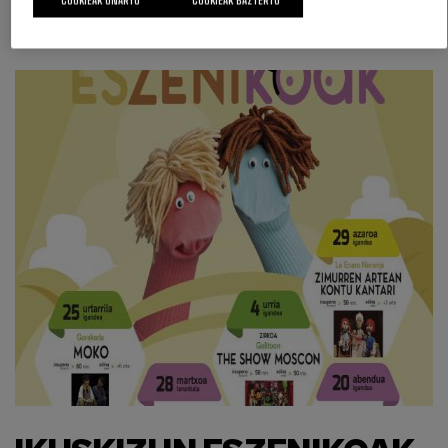
COOKIEAK ONARTU
COOKIEAK BAZTERTU
Ikastaroak
Urria-Azaroa
Eitzagako topalekua